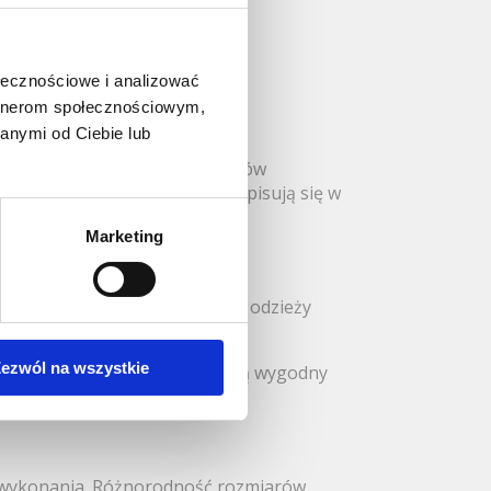
ołecznościowe i analizować
artnerom społecznościowym,
anymi od Ciebie lub
ie dokumentów, akt i materiałów
design sprawia, że doskonale wpisują się w
Marketing
żliwiają efektywną organizację odzieży
ezwól na wszystkie
ły archiwalne, które zapewniają wygodny
ą wykonania. Różnorodność rozmiarów,