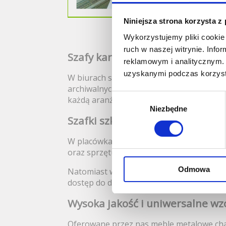
Niniejsza strona korzysta z
Wykorzystujemy pliki cookie 
ruch w naszej witrynie. Inf
Szafy kartotekowe - niezbędne 
reklamowym i analitycznym. 
uzyskanymi podczas korzysta
W biurach szczególnie przydatne są sza
archiwalnych. Solidna konstrukcja takich 
Wybór
każdą aranżację biurową.
Niezbędne
zgody
Szafki szkolne i szatniowe - por
W placówkach edukacyjnych i szatniach naj
oraz sprzętu uczniów i pracowników.
Odmowa
Natomiast w pracowniach, warsztatach i 
dostęp do dokumentów, narzędzi i materia
Wysoka jakość i uniwersalne wz
Oferowane przez nas meble metalowe char