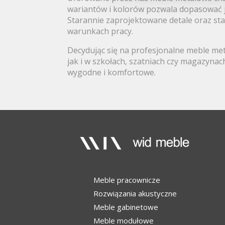
wariantów i kolorów pozwala dopasować 
Starannie zaprojektowane detale oraz st
warunkach pracy.
Decydując się na profesjonalne meble met
jak i w szkołach, szatniach czy magazynac
wygodne i komfortowe.
Meble pracownicze
Rozwiązania akustyczne
Meble gabinetowe
Meble modułowe