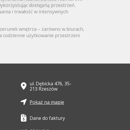
ykorzystując dostępną przestrzeń.
ania i trwałość w intensywnych
wizerunek wnętrza – zarówno w biurach,
, a codzienne użytkowanie przestrzeni
ul. Dębicka 476, 35-
213 Rzeszów
Pokaż na mapie
Dane do faktury