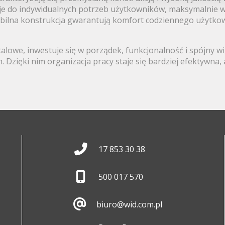
je do indywidualnych potrzeb użytkowników, maksymalnie w
abilna konstrukcja gwarantują komfort codziennego użytkow
alowe, inwestuje się w porządek, funkcjonalność i spójny 
h. Dzięki nim organizacja pracy staje się bardziej efektywna
17 853 30 38
500 017 570
biuro@wid.com.pl