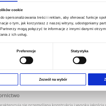
 plików cookie
do spersonalizowania treści i reklam, aby oferować funkcje sp
ormacje o tym, jak korzystasz z naszej witryny, udostępniamy p
wyposażenie biura
Partnerzy mogą połączyć te informacje z innymi danymi otrzym
nia z ich usług.
fy kartotekowe, zapewniające uporządkowane przechowywan
szaf gwarantuje wieloletnie użytkowanie, a ich uniwersalny 
Preferencje
Statystyka
ządek w szkołach i szatniach
lepiej sprawdzają się szafki szkolne i szatniowe, które umo
Zezwól na wybór
Z
magazynach najlepiej dobrze mieć stoły metalowe oraz rega
łów, ułatwiając porządek w przestrzeni roboczej.
ornictwo
akteryzują się przemyślaną konstrukcją i wysoką jakości