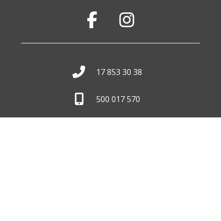
17 853 30 38
500 017 570
biuro@wid.com.pl
Pon. - Pt.
8:00 - 16:00
Skontaktuj się z nami