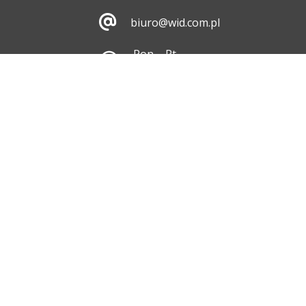
biuro@wid.com.pl
Pon. - Pt.
8:00 - 16:00
Skontaktuj się z nami
ul. Dębicka 476, 35-
213 Rzeszów
Pokaż na mapie
Dane do faktury