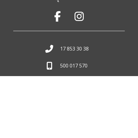
17 853 30 38
500 017 570
biuro@wid.com.pl
Pon. - Pt.
8:00 - 16:00
Skontaktuj się z nami