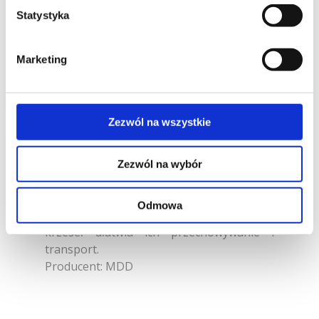
Statystyka
Krzesła Bris to rozwiązanie idealne do
użytku zarówno zewnętrznego, jak i
wewnętrznego. Doskonale sprawdzą się w
Marketing
ogródkach restauracyjnych i barowych, na
tarasach biurowych i domowych, a także
we wnętrzach jadalni. Niesymetryczny
Zezwól na wszystkie
układ profili siedziska przyciąga uwagę i
zapewnia wyjątkowy komfort: są gęstsze
tam, gdzie kumuluje się ciężar
Zezwól na wybór
użytkownika, jednocześnie zapewniając
wygodne miejsce na kręgosłup.
Odmowa
Dodatkowo możliwość sztaplowania
krzeseł ułatwia ich przechowywanie i
transport.
Producent: MDD