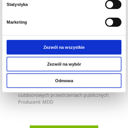
Statystyka
Stół Flaner nawiązuje do tradycyjnych
Marketing
metalowych mebli miejskich, ale
uwspółcześnia ich formę dzięki
organicznej formie nóg. Wygięte linie
podstawy są elementem łączącym go z
Zezwól na wszystkie
resztą kolekcji i kontrastują z płaszczyzną
blatu. Wykonany ze stali pokrytej
Zezwól na wybór
zewnętrzną farbą proszkową stół jest
trwały, łatwy do wyczyszczenia i odporny
Odmowa
na warunki atmosferyczne, dzięki czemu
sprawdzi się szczególnie dobrze w
outdoorowych przestrzeniach publicznych.
Producent: MDD