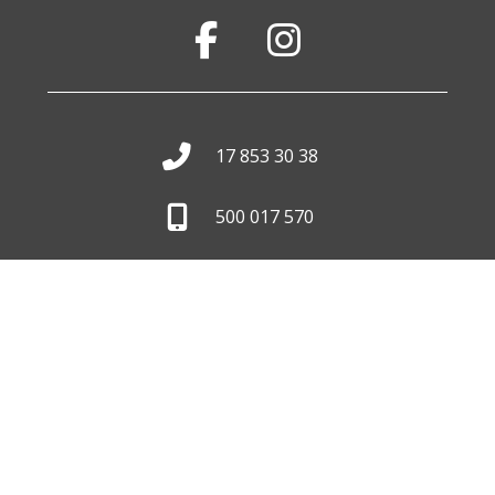
17 853 30 38
500 017 570
biuro@wid.com.pl
Pon. - Pt.
8:00 - 16:00
Skontaktuj się z nami