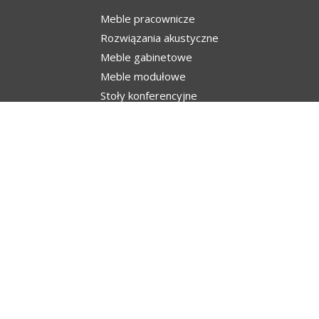
Meble pracownicze
Rozwiązania akustyczne
Meble gabinetowe
Meble modułowe
Stoły konferencyjne
Dołącz do nas
17 853 30 38
500 017 570