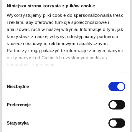
Niniejsza strona korzysta z plików cookie
Wykorzystujemy pliki cookie do spersonalizowania treści
i reklam, aby oferować funkcje społecznościowe i
analizować ruch w naszej witrynie. Informacje o tym, jak
korzystasz z naszej witryny, udostępniamy partnerom
społecznościowym, reklamowym i analitycznym.
Partnerzy mogą połączyć te informacje z innymi danymi
otrzymanymi od Ciebie lub uzyskanymi podczas
korzystania z ich usług.
Wybór
Niezbędne
zgody
Elektryczne biurko Lano-
E 300 P
to
Preferencje
ergonomiczne rozwiązanie typu sit-stand,
stworzone z myślą o komforcie pracy,
Statystyka
zdrowiu użytkowników oraz estetyce