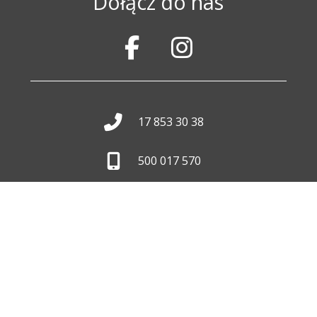
Dołącz do nas
17 853 30 38
500 017 570
biuro@wid.com.pl
Pon. - Pt.
8:00 - 16:00
Skontaktuj się z nami