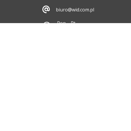
biuro@wid.com.pl
Pon. - Pt.
8:00 - 16:00
Skontaktuj się z nami
ul. Dębicka 476, 35-
213 Rzeszów
Pokaż na mapie
Dane do faktury