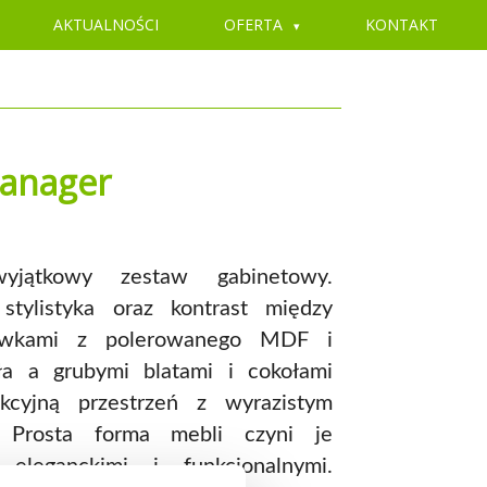
AKTUALNOŚCI
OFERTA
KONTAKT
anager
ątkowy zestaw gabinetowy.
tylistyka oraz kontrast między
tawkami z polerowanego MDF i
ła a grubymi blatami i cokołami
kcyjną przestrzeń z wyrazistym
. Prosta forma mebli czyni je
 eleganckimi i funkcjonalnymi.