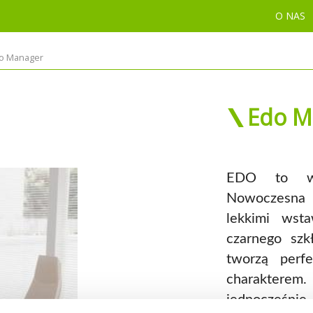
O NAS
o Manager
Edo M
EDO to wyj
Nowoczesna s
lekkimi ws
czarnego szk
tworzą perfe
charakterem
jednocześnie