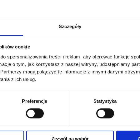
Zdjęcia przed
jak i po szer
zapraszamy do
Szczegóły
Producent: Bi
 plików cookie
do spersonalizowania treści i reklam, aby oferować funkcje sp
ormacje o tym, jak korzystasz z naszej witryny, udostępniamy p
Partnerzy mogą połączyć te informacje z innymi danymi otrzym
nia z ich usług.
Preferencje
Statystyka
Zapytaj 
Zezwól na wybór
Z