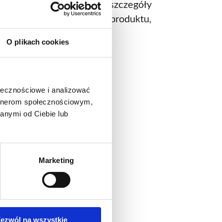
stawiają część oferty, po szczegóły
szą gamę prezentowanego produktu,
 kontaktu.
O plikach cookies
ale
ołecznościowe i analizować
artnerom społecznościowym,
anymi od Ciebie lub
Marketing
o produkt
ezwól na wszystkie