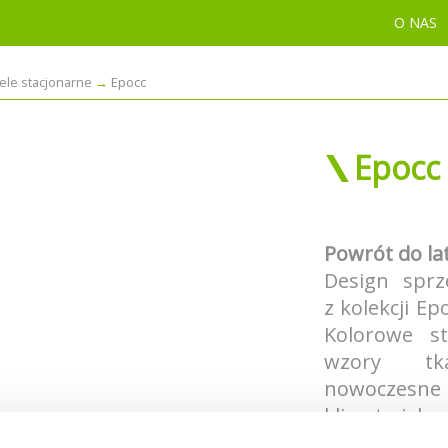
O NAS
tele stacjonarne
Epocc
Epocc
Powrót do la
Design sprz
z kolekcji Ep
Kolorowe s
wzory tk
nowoczesne 
klimat piękn