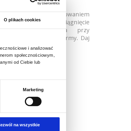
w szczegółach
na budowa wraz z zachowaniem
O plikach cookies
iedziska pozwalają na osiągnięcie
ej wygody siedzenia przy
lasycznej i stylowej formy. Daj
ć wygodzie.
ołecznościowe i analizować
artnerom społecznościowym,
anymi od Ciebie lub
Marketing
o produkt
ezwól na wszystkie