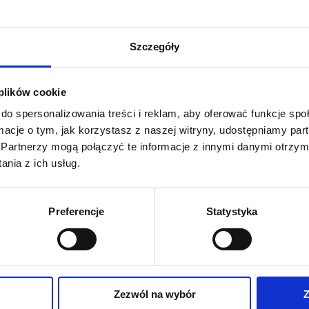
Wygoda tkwi 
Ergonomicz
Szczegóły
szerokiego s
maksymaln
zachowaniu k
 plików cookie
się zaskoczy
do spersonalizowania treści i reklam, aby oferować funkcje sp
ormacje o tym, jak korzystasz z naszej witryny, udostępniamy p
Partnerzy mogą połączyć te informacje z innymi danymi otrzym
nia z ich usług.
Preferencje
Statystyka
Zapytaj 
Zezwól na wybór
Z