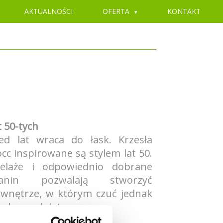
AKTUALNOŚCI
OFERTA
KONTAKT
t 50-tych
ed lat wraca do łask. Krzesła
occ inspirowane są stylem lat 50.
telaże i odpowiednio dobrane
anin pozwalają stworzyć
wnętrze, w którym czuć jednak
a dawnych lat.