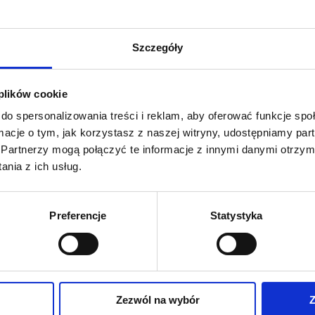
stojącej.​​​
Szczegóły
Producent: N
 plików cookie
do spersonalizowania treści i reklam, aby oferować funkcje sp
ormacje o tym, jak korzystasz z naszej witryny, udostępniamy p
Partnerzy mogą połączyć te informacje z innymi danymi otrzym
nia z ich usług.
Preferencje
Statystyka
Zapytaj 
Zezwól na wybór
Z