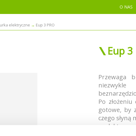
O NAS
iurka elektryczne
Eup 3 PRO
Eup 3
Przewaga b
niezwykl
beznarzędzi
Po złożeniu 
gotowe, by 
czego słyną 
z elektryczn
pracy w poz