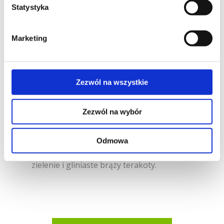
Statystyka
Kolekcja Grezzo celebruje czyste,
nietknięte piękno naturalnych, skalistych
krajobrazów świata. Surowy, nieregularny
Marketing
splot tworzy nieokiełznaną, żebrowaną
teksturę, dodając głębi i naturalnego
ruchu rozległym przestrzeniom. Z bliska
można dostrzec unikalność splotu dzięki
Zezwól na wszystkie
czemu każda płytka jest inna, natomiast z
daleka płytki tworzą jednolity wygląd.
Zezwól na wybór
DESSO Grezzo składa się z 12
charakterystycznych kolorów. Obejmują
Odmowa
one chłodne odcienie betonu, cieplejsze
zielenie i gliniaste brązy terakoty.