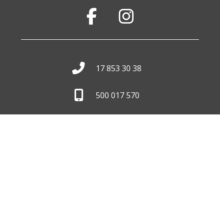
17 853 30 38
500 017 570
biuro@wid.com.pl
Pon. - Pt.
8:00 - 16:00
Skontaktuj się z nami