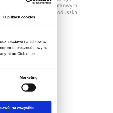
ane recyklingowi. Dodatkowym
m jest tapicerowana poduszka
O plikach cookies
ołecznościowe i analizować
artnerom społecznościowym,
anymi od Ciebie lub
Marketing
o produkt
ezwól na wszystkie