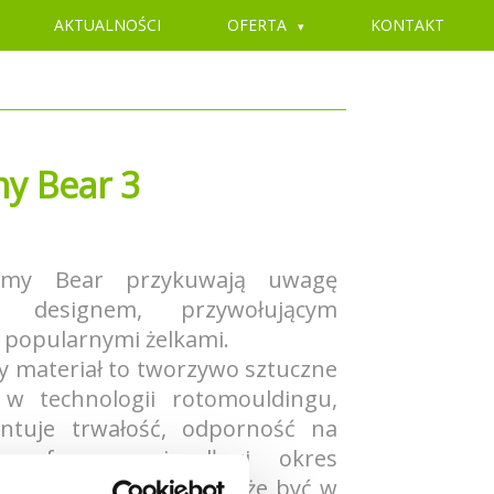
AKTUALNOŚCI
OFERTA
KONTAKT
 Bear 3
mmy Bear przykuwają uwagę
m designem, przywołującym
z popularnymi żelkami.
 materiał to tworzywo sztuczne
w technologii rotomouldingu,
ntuje trwałość, odporność na
mosferyczne i długi okres
, po upływie którego może być w