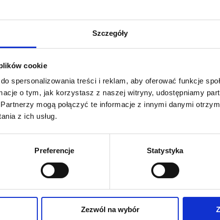
pełni podd
wyposażenie
Szczegóły
na siedzisko.
 plików cookie
do spersonalizowania treści i reklam, aby oferować funkcje sp
ormacje o tym, jak korzystasz z naszej witryny, udostępniamy p
Partnerzy mogą połączyć te informacje z innymi danymi otrzym
nia z ich usług.
Preferencje
Statystyka
Zapytaj 
Zezwól na wybór
Z