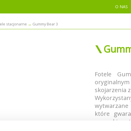
O NAS
tele stacjonarne
Gummy Bear 3
Gummy
Fotele Gu
oryginalny
skojarzenia 
Wykorzystany
wytwarzane 
które gwara
warunki at
eksploatacji