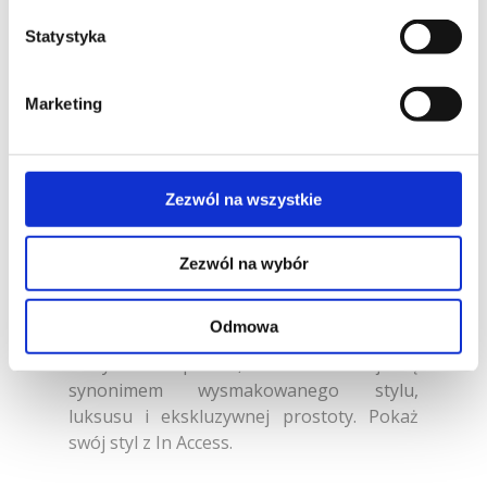
Statystyka
Nowatorska forma
In Access to rodzina luksusowych foteli,
wyróżniających się nowatorską formą,
Marketing
wysoką jakością zastosowanych
materiałów oraz doskonałymi walorami
ergonomicznymi.
Zezwól na wszystkie
Wysmakowany styl
Na uwagę zasługuje wykonanie fotela -
Zezwól na wybór
doskonałe szycie i dobór materiałów oraz
zabudowane podłokietniki, które decydują
Odmowa
o jego charakterystycznej formie.
Wszystko to sprawia, że In Access staje się
synonimem wysmakowanego stylu,
luksusu i ekskluzywnej prostoty. Pokaż
swój styl z In Access.