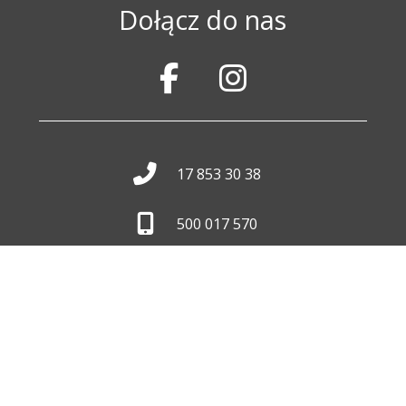
Dołącz do nas
17 853 30 38
500 017 570
biuro@wid.com.pl
Pon. - Pt.
8:00 - 16:00
Skontaktuj się z nami