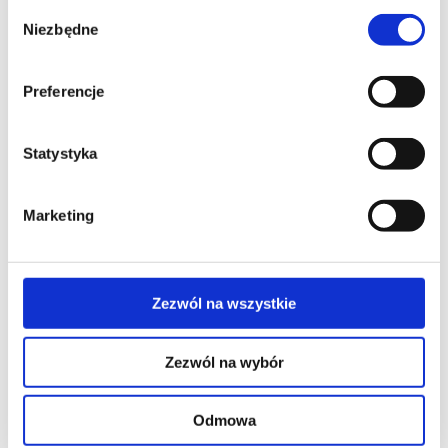
Wybór
Niezbędne
zgody
Preferencje
KRAK potrafi skupiać na sobie uwagę w
Statystyka
przestrzeniach biurowych, co-
workingowych, hotelowych,
restauracyjnych i domowych.
Marketing
To krzesła, fotel, hokery i stoły dumnie
wznoszące się na dwóch parach
wyrzeźbionych nóg, zgrabnie zwężających
Zezwól na wszystkie
się ku dołowi.
Krzesła i hokery KRAK dostępne są w
Zezwól na wybór
wersji z profilowanej sklejki bukowej w
okleinie naturalnej dąb, orzech, klon lub w
Odmowa
laminacie HPL w kolorze białym lub