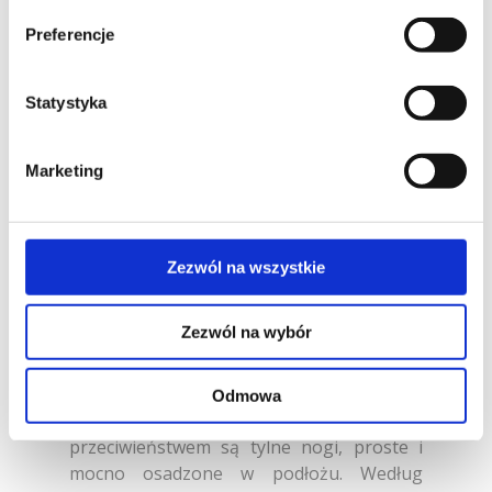
Preferencje
Nowoczesny fotel wytworzony przy użyciu
Statystyka
unikalnej, pochodzącej z XIX wieku,
technologii gięcia drewna bukowego pod
Marketing
wpływem ciśnienia i pary. LA BENDA
urzeka delikatnością konstrukcji i syci oko
harmonijną, niesamowicie łagodną formą.
Wydaje się lekka, niemal unosi się w
Zezwól na wszystkie
powietrzu. Charakterystycznym
elementem wzorniczym jest finezyjnie
Zezwól na wybór
wygięty w kilku miejscach pręt bukowy,
który stanowi konstrukcję obu przednich
nóg fotela oraz jednocześnie wzmacnia
Odmowa
tylną część oparcia. Jego wizualnym
przeciwieństwem są tylne nogi, proste i
mocno osadzone w podłożu. Według