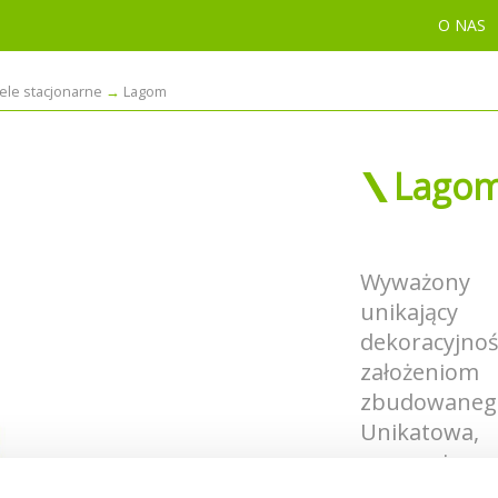
O NAS
tele stacjonarne
Lagom
Lago
Wyważony 
unikający
dekoracyjn
założeniom
zbudowaneg
Unikatowa,
zapewnia op
wygląd i