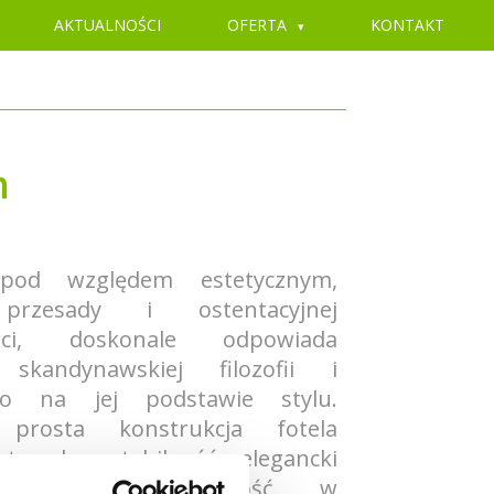
AKTUALNOŚCI
OFERTA
KONTAKT
m
pod względem estetycznym,
 przesady i ostentacyjnej
ości, doskonale odpowiada
 skandynawskiej filozofii i
o na jej podstawie stylu.
 prosta konstrukcja fotela
tymalną stabilność, elegancki
 sporą elastyczność w