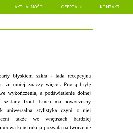
AKTUALNOŚCI
OFERTA
KONTAKT
arty błyskiem szkła - lada recepcyjna
, że mniej znaczy więcej. Prostą bryłę
we wykończenia, a podświetlenie dolnej
la szklany front. Linea ma nowoczesny
ak uniwersalna stylistyka czyni z niej
akcent także we wnętrzach bardziej
dułowa konstrukcja pozwala na tworzenie