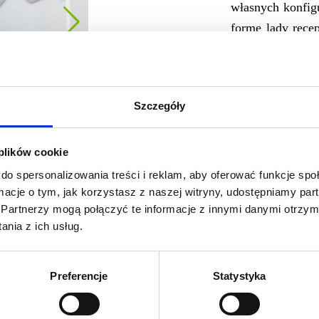
własnych konfig
formę lady recep
od funkcji i w
dłuższego konta
układ wykorzyst
Szczegóły
myślą o osobac
zwiększa funkcj
w pozycji stoj
 plików cookie
pojemna szafa ża
do spersonalizowania treści i reklam, aby oferować funkcje sp
ormacje o tym, jak korzystasz z naszej witryny, udostępniamy p
Zdjęcia przedsta
Partnerzy mogą połączyć te informacje z innymi danymi otrzym
szerszą gamę p
nia z ich usług.
kontaktu.
Preferencje
Statystyka