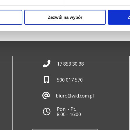
Zapytaj 
Zezwól na wybór
Z
17 853 30 38
500 017 570
biuro@wid.com.pl
Pon. - Pt.
8:00 - 16:00