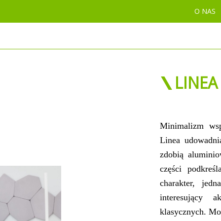
O NAS
A
LINEA
Minimalizm wsp
Linea udowadnia
zdobią aluminio
części podkreś
charakter, jedn
interesujący 
klasycznych. Mo