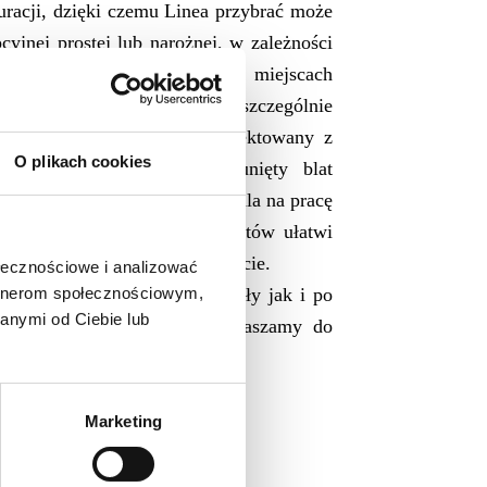
uracji, dzięki czemu Linea przybrać może
cyjnej prostej lub narożnej, w zależności
ielkości pomieszczenia. W miejscach
ktu z klientem sprawdza się szczególnie
ujący niższy element, zaprojektowany z
O plikach cookies
h niepełnosprawnych. Wysunięty blat
onalność. Wyższy moduł pozwala na pracę
ącej. Uporządkowanie dokumentów ułatwi
luzjowa lub małe szafki na blacie.
ołecznościowe i analizować
artnerom społecznościowym,
wiają część oferty, po szczegóły jak i po
anymi od Ciebie lub
rezentowanego produktu, zapraszamy do
Marketing