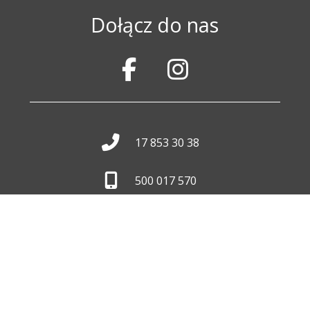
Dołącz do nas
17 853 30 38
500 017 570
biuro@wid.com.pl
Pon. - Pt.
8:00 - 16:00