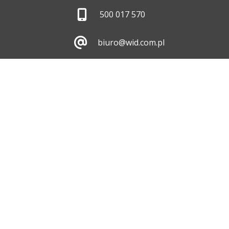
500 017 570
biuro@wid.com.pl
Pon. - Pt.
8:00 - 16:00
Skontaktuj się z nami
ul. Dębicka 476, 35-
213 Rzeszów
Pokaż na mapie