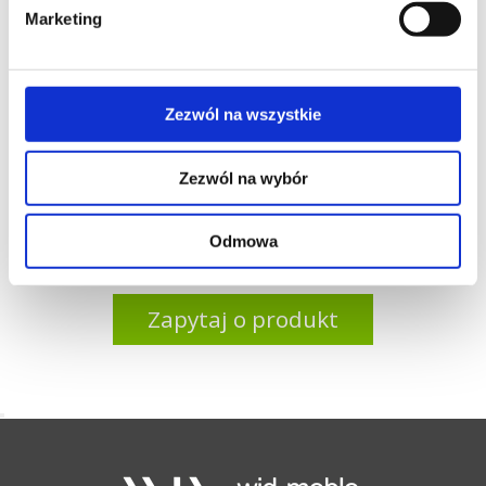
Marketing
LORIA to minimalistyczny, lekki i
kompaktowy obrotowy fotel biurowy,
gościnny, konferencyjny. Jego forma
zbudowana jest na czarnym 4-ramiennym
Zezwól na wszystkie
pająku tworzywowym z kółkami i z opcją
regulacji wysokości siedziska lub bez.
Zezwól na wybór
Producent: Vank
Odmowa
Zapytaj o produkt