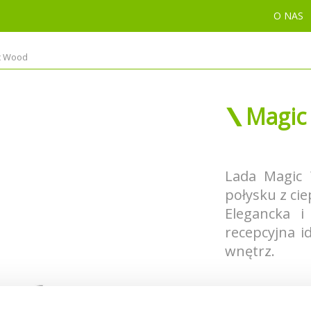
O NAS
c Wood
Magic
Lada Magic 
połysku z c
Elegancka i
recepcyjna i
wnętrz.