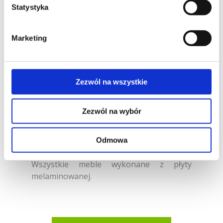
Statystyka
Biurko mocne i masywne. Łagodności
formie nadają zaokrąglenia na blacie oraz
na podstawach. Intryguje wkomponowana
Marketing
w nie czarna wstawka. Również stół
posiada zaokrąglony blat ze wstawką.
Komody eleganckie, wyposażone w
uchwyty ze stali szczotkowanej. Część
Zezwól na wszystkie
mebli wyposażona w szklane witryny.
Wszystkie meble wykonane są z płyty
Zezwól na wybór
melaminowanej. Kolekcja OSKAR
znakomicie prezentuje się w ciemnych
odcieniach okleiny.
Odmowa
Wszystkie meble wykonane z płyty
melaminowanej.