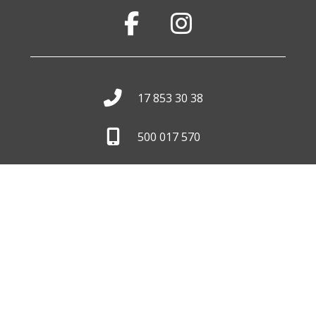
17 853 30 38
500 017 570
biuro@wid.com.pl
Pon. - Pt.
8:00 - 16:00
Skontaktuj się z nami