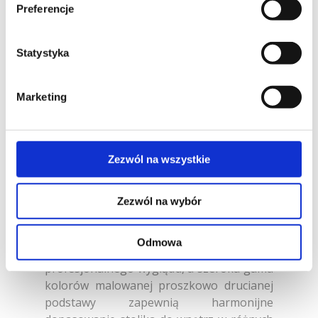
Preferencje
Pracując nad stolikiem Pental, projektanci
Statystyka
ze studia Yonoh starali się zbadać
możliwości, które daje pięciokąt – stąd
zresztą jego nazwa. Pental wyrasta z
Marketing
delikatnej, ale wytrzymałej konstrukcji z
cienkich prętów, stając się nowoczesnym
stolikiem kawowym na kółkach.
Zezwól na wszystkie
Zadomawiając się w przestrzeniach
wielofunkcyjnych, umożliwia
Użytkownikom błyskawiczną aranżację
Zezwól na wybór
stref wspólnej pracy i spotkań. Klasyczna
okleina dębowa oraz praktyczny i
Odmowa
elegancki laminat Fenix nadadzą blatowi
profesjonalnego wyglądu, a szeroka gama
kolorów malowanej proszkowo drucianej
podstawy zapewnią harmonijne