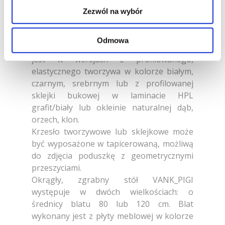
Kolekcja PIGI obejmuje krzesła i stoły z
Zezwól na wybór
nogami wykonanymi ze sklejki.
Odmowa
Oparcie z siedziskiem krzesła dostępne
jest w wersjach z profilowanego,
elastycznego tworzywa w kolorze białym,
czarnym, srebrnym lub z profilowanej
sklejki bukowej w laminacie HPL
grafit/biały lub okleinie naturalnej dąb,
orzech, klon.
Krzesło tworzywowe lub sklejkowe może
być wyposażone w tapicerowaną, możliwą
do zdjęcia poduszkę z geometrycznymi
przeszyciami.
Okrągły, zgrabny stół VANK_PIGI
występuje w dwóch wielkościach: o
średnicy blatu 80 lub 120 cm. Blat
wykonany jest z płyty meblowej w kolorze