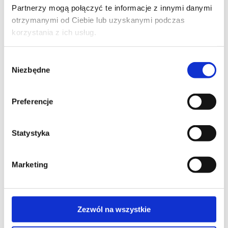
Partnerzy mogą połączyć te informacje z innymi danymi
otrzymanymi od Ciebie lub uzyskanymi podczas
korzystania z ich usług.
Wybór
Niezbędne
zgody
Preferencje
PIGI to stworzenie pełne kontrastów,
które na długo zostanie zapamiętane.
Statystyka
Zwykłe i szlachetne zarazem, przysadziste
poprzez drewno spłaszczonych nóg i
finezyjne dzięki ich płynnej linii. Połysk i
Marketing
mat, natura i design. Charakter PIGI
sprawia, że miejsce spotkań, kawiarnia czy
restauracja staną się bliższe natury i
Zezwól na wszystkie
udomowione.