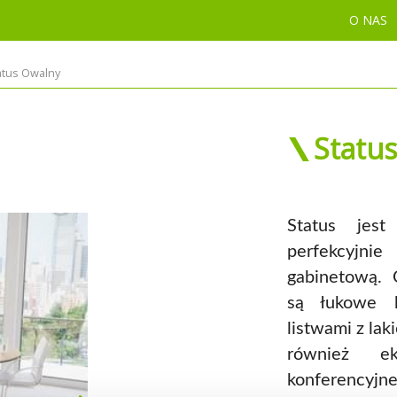
O NAS
atus Owalny
Statu
Status jest
perfekcyjn
gabinetową.
C
są łukowe k
listwami z la
również ek
konferencyjn