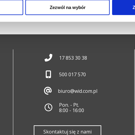
Zezwól na wybór
Z
17 853 30 38
500 017 570
biuro@wid.com.pl
Pon. - Pt.
8:00 - 16:00
Skontaktuj się z nami