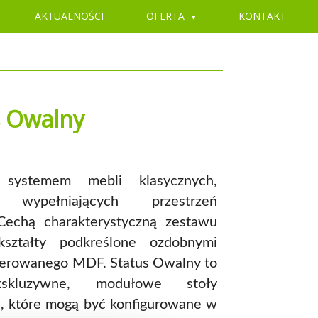
AKTUALNOŚCI
OFERTA
KONTAKT
s Owalny
 systemem mebli klasycznych,
ie wypełniających przestrzeń
echą charakterystyczną zestawu
ształty podkreślone ozdobnymi
kierowanego MDF. Status Owalny to
skluzywne, modułowe stoły
e, które mogą być konfigurowane w