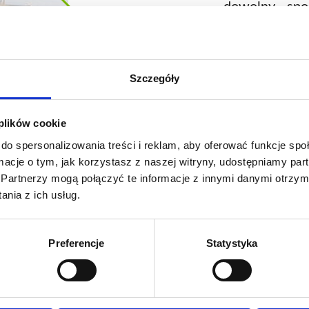
dowolny spo
naturalnej
przedstawiają 
szerszą ga
Szczegóły
zapraszamy do
 plików cookie
Producent: Bi
do spersonalizowania treści i reklam, aby oferować funkcje sp
ormacje o tym, jak korzystasz z naszej witryny, udostępniamy p
Partnerzy mogą połączyć te informacje z innymi danymi otrzym
nia z ich usług.
Preferencje
Statystyka
Zapytaj 