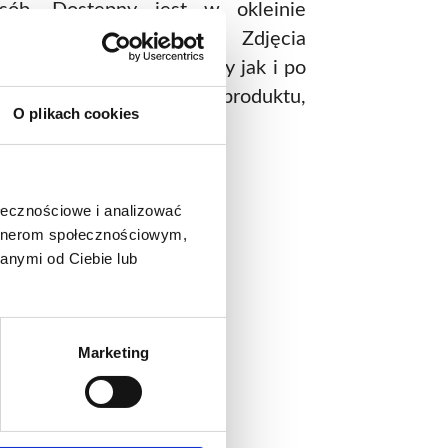
sób. Dostępny jest w okleinie
 oraz w melaminie. Zdjęcia
część oferty, po szczegóły jak i po
mę prezentowanego produktu,
O plikach cookies
 kontaktu.
ale
ołecznościowe i analizować
artnerom społecznościowym,
anymi od Ciebie lub
Marketing
o produkt