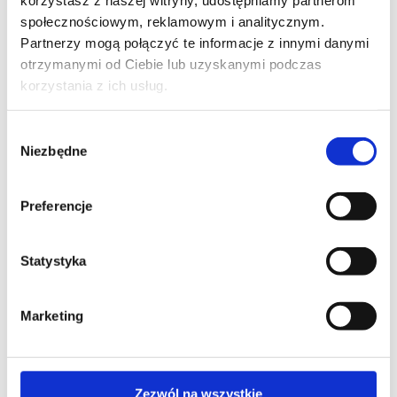
społecznościowym, reklamowym i analitycznym.
Partnerzy mogą połączyć te informacje z innymi danymi
otrzymanymi od Ciebie lub uzyskanymi podczas
korzystania z ich usług.
Wybór
Niezbędne
zgody
Preferencje
Statystyka
Producent: Urban Time
Marketing
Zapytaj o produkt
Zezwól na wszystkie