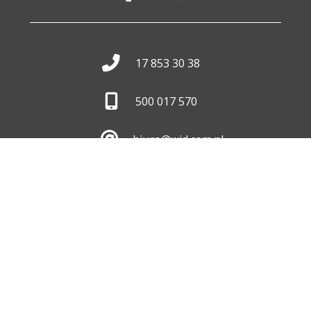
17 853 30 38
500 017 570
biuro@wid.com.pl
Pon. - Pt.
8:00 - 16:00
Skontaktuj się z nami