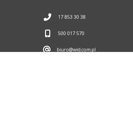
17 853 30 38
500 017 570
biuro@wid.com.pl
Pon. - Pt.
8:00 - 16:00
Skontaktuj się z nami
ul. Dębicka 476, 35-