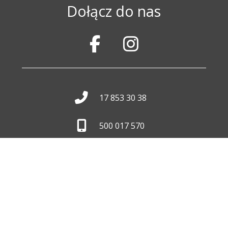
Dołącz do nas
17 853 30 38
500 017 570
biuro@wid.com.pl
Pon. - Pt.
8:00 - 16:00
Skontaktuj się z nami