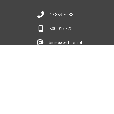
17 853 30 38
500 017 570
biuro@wid.com.pl
Pon. - Pt.
8:00 - 16:00
Skontaktuj się z nami
ul. Dębicka 476, 35-