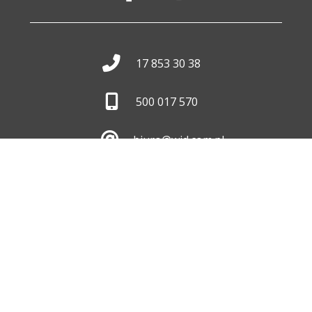
17 853 30 38
500 017 570
biuro@wid.com.pl
Pon. - Pt.
8:00 - 16:00
Skontaktuj się z nami