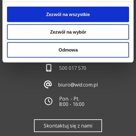
Zezwól na wszystkie
Zezwól na wybór
Odmowa
17 853 30 38
500 017 570
biuro@wid.com.pl
Pon. - Pt.
8:00 - 16:00
Skontaktuj się z nami