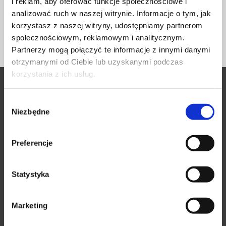
i reklam, aby oferować funkcje społecznościowe i
dotyczący komfortowej pracy z domu.
analizować ruch w naszej witrynie. Informacje o tym, jak
korzystasz z naszej witryny, udostępniamy partnerom
Czytaj więcej
społecznościowym, reklamowym i analitycznym.
Partnerzy mogą połączyć te informacje z innymi danymi
otrzymanymi od Ciebie lub uzyskanymi podczas
korzystania z ich usług.
Wybór
Niezbędne
zgody
Meble pracownicze
Preferencje
Rozwiązania akustyczne
Meble gabinetowe
Statystyka
Meble modułowe
Stoły konferencyjne
Marketing
Dołącz do nas