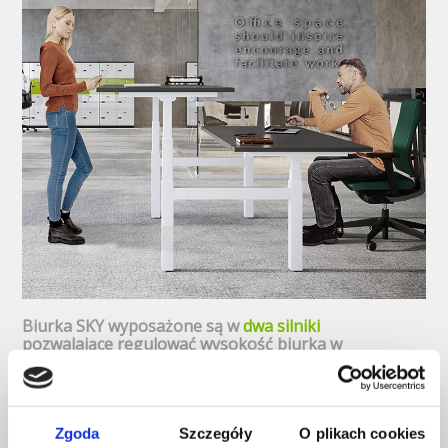
Biurka SKY wyposażone są w
dwa silniki
pozwalające regulować wysokość biurka w
zakresie
od 65 do 129cm
. Zapewnia to
właściwą ergonomię i pozwala na
komfortową pracę zarówno w pozycji
siedzącej jak i stojącej.
Dodatkowym udogodnieniem są
cyfrowe moduły
Zgoda
Szczegóły
O plikach cookies