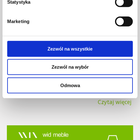
Statystyka
Marketing
Zezwól na wszystkie
Zezwól na wybór
SKY - kolekcja biurek z regulacją elektryczną
dostępna jest teraz w obniżonych cenach.
Odmowa
Czytaj więcej